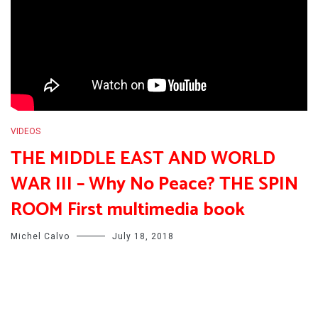
VIDEOS
THE MIDDLE EAST AND WORLD
WAR III – Why No Peace? THE SPIN
ROOM First multimedia book
Michel Calvo
July 18, 2018