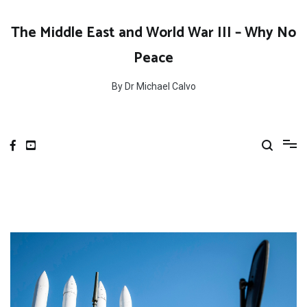
Skip
to
The Middle East and World War III – Why No
content
Peace
By Dr Michael Calvo