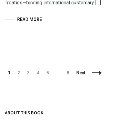
Treaties—binding international customary […]
READ MORE
Posts
Page
Page
Page
Page
Page
Page
1
2
3
4
5
…
8
Next
Navigation
ABOUT THIS BOOK