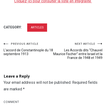
C
liquez-ici pour consulter la liste en integralité
CATEGORY:
ARTICLES
Post
PREVIOUS ARTICLE
NEXT ARTICLE
L’accord de Constantinople du 18
Les Accords dits “Chauvel
navigation
septembre 1913
Maurice Fischer” entre Israel et la
France de 1948 et 1949
Leave a Reply
Your email address will not be published.
Required fields
are marked
*
COMMENT